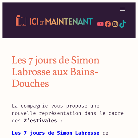
Aller
au
contenu
YouTube
Facebook
Instag
TikT
Les 7 jours de Simon
Labrosse aux Bains-
Douches
La compagnie vous propose une
nouvelle représentation dans le cadre
des
Z’estivales
:
Les 7 jours de Simon Labrosse
de