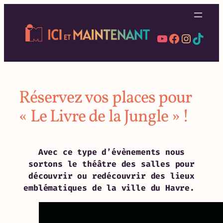
Aller
au
contenu
YouTube
Facebook
Instag
TikT
Réservez vos places pour
« Le Livre de la Jungle » !
Avec ce type d’évènements nous
sortons le théâtre des salles pour
découvrir ou redécouvrir des lieux
emblématiques de la ville du Havre.