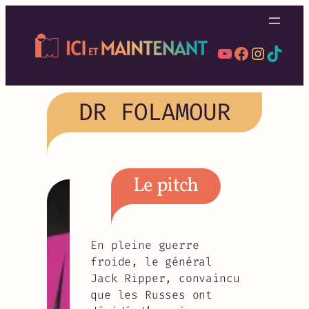
Aller
au
contenu
YouTube
Facebook
Instag
TikT
DR FOLAMOUR
Le pitch
En pleine guerre
froide, le général
Jack Ripper, convaincu
que les Russes ont