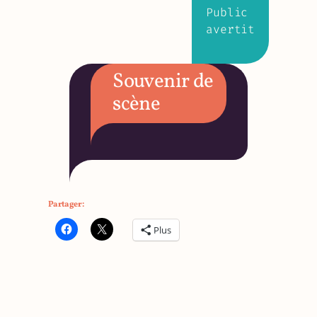
Public
avertit
Souvenir de
scène
Partager :
Plus
Envie d’en