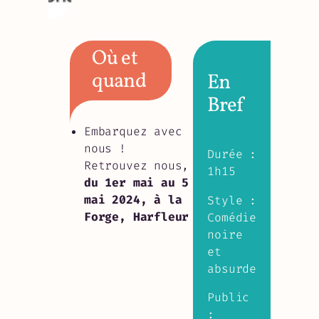
Où et
quand
En
Bref
Embarquez avec
nous !
Durée :
Retrouvez nous,
1h15
du 1er mai au 5
mai 2024, à la
Style :
Forge, Harfleur
Comédie
noire
et
absurde
Public
: