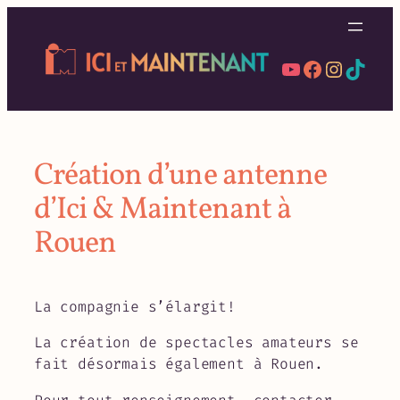
Aller
au
contenu
YouTube
Facebook
Instag
TikT
Création d’une antenne
d’Ici & Maintenant à
Rouen
La compagnie s’élargit!
La création de spectacles amateurs se
fait désormais également à Rouen.